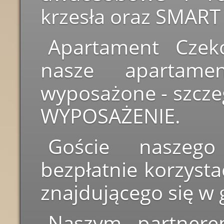
krzesła oraz SMART
Apartament Czeko
nasze apartamen
wyposażone - szcze
WYPOSAŻENIE.
Goście naszeg
bezpłatnie korzyst
znajdującego się w 
Naszym partnere