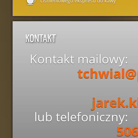
ciśnieniowego ekspresu do kawy
Kontakt mailowy:
tchwial@
jarek.k
lub telefoniczny:
506