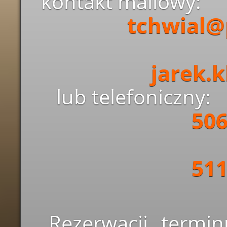
kontakt mailowy:
tchwial@
jarek.k
lub telefoniczny:
506
511
Rezerwacji termi