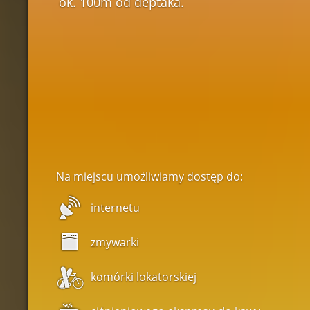
ok. 100m od deptaka.
Na miejscu umożliwiamy dostęp do:
internetu
zmywarki
komórki lokatorskiej