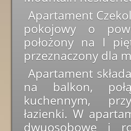
Apartament Czekol
pokojowy o powi
położony na I pię
przeznaczony dla m
Apartament składa
na balkon, poł
kuchennym, przy
łazienki. W aparta
dwuosobowe i roz