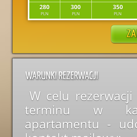
280
300
350
PLN
PLN
PLN
W celu rezerwacji
terminu w kal
apartamentu - udo